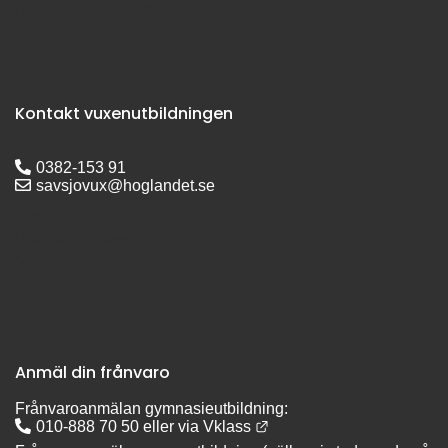
Hjärtlandavägen 9
576 33 Sävsjö
Kontakt vuxenutbildningen
0382-153 91
savsjovux@hoglandet.se
Besöksadress:
Hjärtlandavägen 9
576 80 Sävsjö
Anmäl din frånvaro
Frånvaroanmälan gymnasieutbildning:
Länk till annan webbplats
010-888 70 50
 eller via 
Vklass